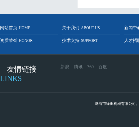
网站首页
关于我们
新闻中
HOME
ABOUT US
资质荣誉
技术支持
人才招
HONOR
SUPPORT
新浪
腾讯
360
百度
友情链接
LINKS
珠海市绿田机械有限公司, 版权所有 C