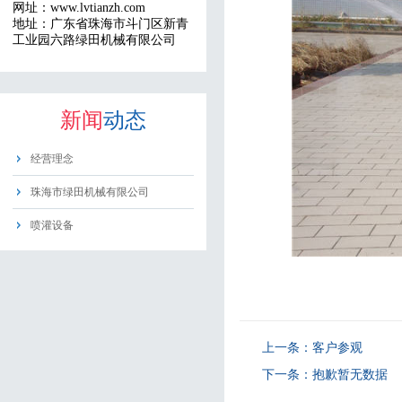
网址：www.lvtianzh.com
地址：广东省珠海市斗门区新青
工业园六路绿田机械有限公司
新闻
动态
经营理念
珠海市绿田机械有限公司
喷灌设备
上一条：
客户参观
下一条：抱歉暂无数据