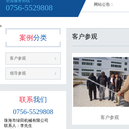
全国服务热线：
网站公告：
0756-5529808
s
客户参观
案例
分类
客户参观
领导参观
联系
我们
0756-5529808
客户参观
珠海市绿田机械有限公司
联系人：李先生