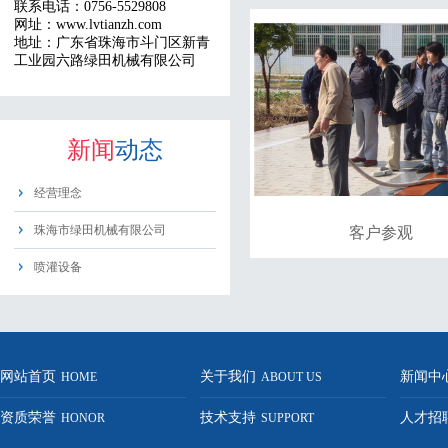
联系电话：0756-5529808
网址：www.lvtianzh.com
地址：广东省珠海市斗门区新青
工业园六路绿田机械有限公司
新闻
动态
经营理念
珠海市绿田机械有限公司
客户参观
喷灌设备
网站首页
关于我们
新闻中
HOME
ABOUT US
资质荣誉
技术支持
人才招
HONOR
SUPPORT