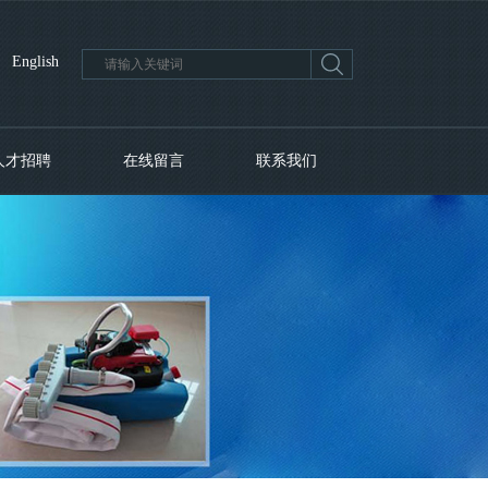
English
人才招聘
在线留言
联系我们