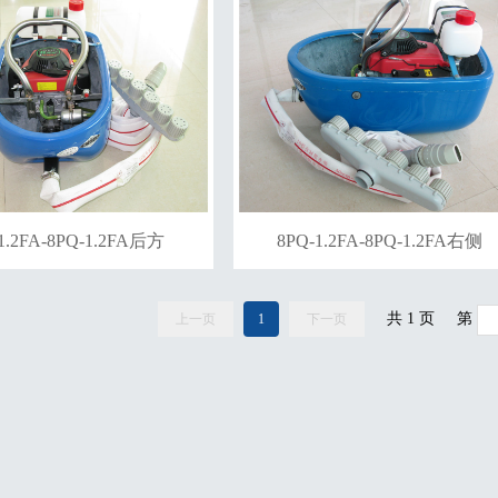
1.2FA-8PQ-1.2FA后方
8PQ-1.2FA-8PQ-1.2FA右侧
共
1
页
第
上一页
1
下一页