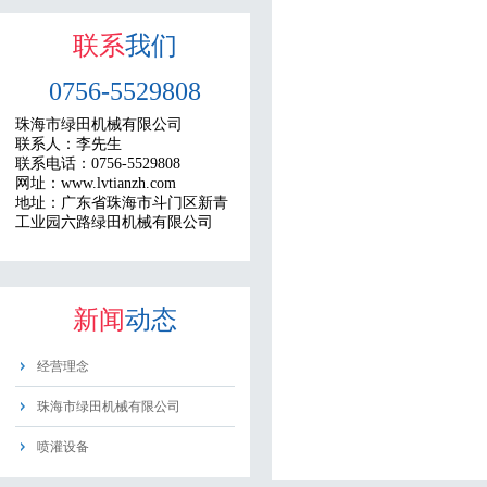
联系
我们
0756-5529808
珠海市绿田机械有限公司
联系人：李先生
联系电话：0756-5529808
网址：www.lvtianzh.com
地址：广东省珠海市斗门区新青
工业园六路绿田机械有限公司
新闻
动态
经营理念
珠海市绿田机械有限公司
喷灌设备