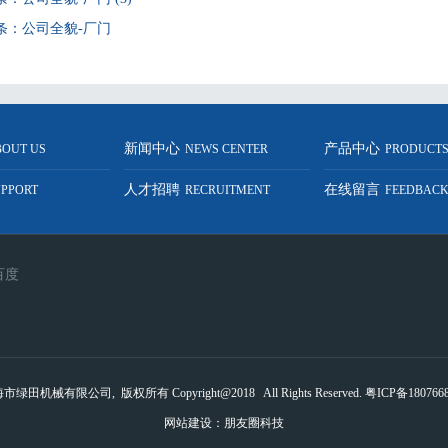
条：
公司全貌-厂门
新闻中心
产品中心
BOUT US
NEWS CENTER
PRODUCT
人才招聘
在线留言
UPPORT
RECRUITMENT
FEEDBAC
百度
市绿田机械有限公司, 版权所有 Copyright@2018 All Rights Reserved.
粤ICP备180766
网站建设：
朋友圈科技