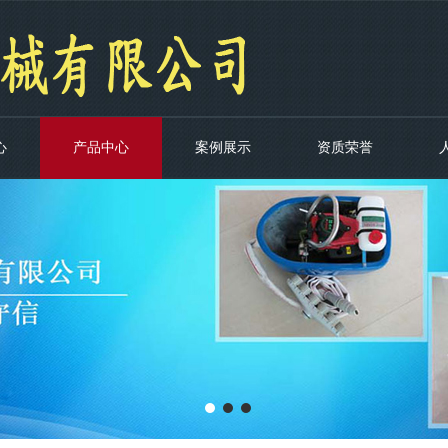
心
产品中心
案例展示
资质荣誉