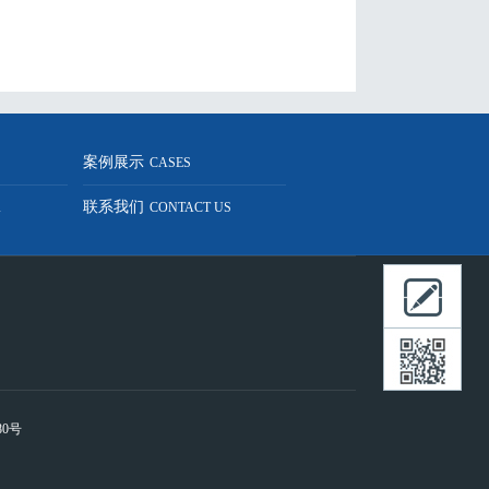
案例展示
S
CASES
联系我们
K
CONTACT US
80号