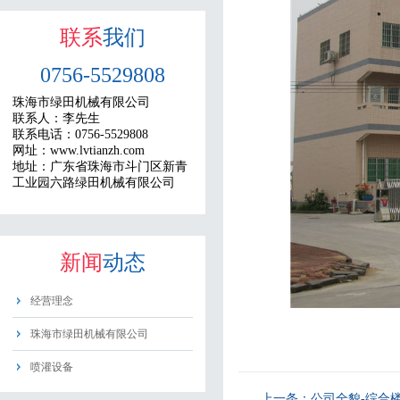
联系
我们
0756-5529808
珠海市绿田机械有限公司
联系人：李先生
联系电话：0756-5529808
网址：www.lvtianzh.com
地址：广东省珠海市斗门区新青
工业园六路绿田机械有限公司
新闻
动态
经营理念
珠海市绿田机械有限公司
喷灌设备
上一条：
公司全貌-综合楼 